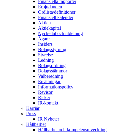
Finansiella rapporter
Erbjudanden
Ordlista/definitioner
Finansiell kalender
Aktien
Aktiekapital
Nyckeltal och utdelning
Ägare
Insiders
Bolagsstyrning
Styrelse
Ledning
Bolagsordning
Bolagsstämmor
Valberedning
Ersättningar
Informationspolicy
Revisor
Risker
IR-kontakt
Karriär
Press
IR Nyheter
Hållbarhet
Hållbarhet och kompetensutveckling