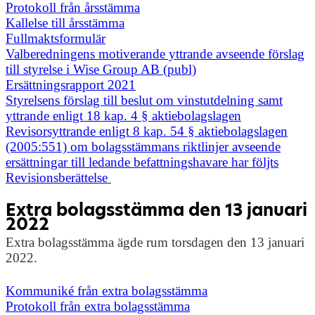
Protokoll från årsstämma
Kallelse till årsstämma
Fullmaktsformulär
Valberedningens motiverande yttrande avseende förslag
till styrelse i Wise Group AB (publ)
Ersättningsrapport 2021
Styrelsens förslag till beslut om vinstutdelning samt
yttrande enligt 18 kap. 4 § aktiebolagslagen
Revisorsyttrande enligt 8 kap. 54 § aktiebolagslagen
(2005:551) om bolagsstämmans riktlinjer avseende
ersättningar till ledande befattningshavare har följts
Revisionsberättelse
Extra bolagsstämma den 13 januari
2022
Extra bolagsstämma ägde rum torsdagen den 13 januari
2022.
Kommuniké från extra bolagsstämma
Protokoll från extra bolagsstämma