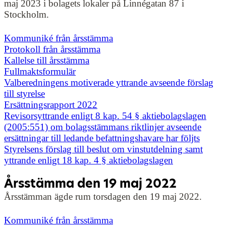
maj 2023 i bolagets lokaler på Linnégatan 87 i
Stockholm.
Kommuniké från årsstämma
Protokoll från årsstämma
Kallelse till årsstämma
Fullmaktsformulär
Valberedningens motiverade yttrande avseende förslag
till styrelse
Ersättningsrapport 2022
Revisorsyttrande enligt 8 kap. 54 § aktiebolagslagen
(2005:551) om bolagsstämmans riktlinjer avseende
ersättningar till ledande befattningshavare har följts
Styrelsens förslag till beslut om vinstutdelning samt
yttrande enligt 18 kap. 4 § aktiebolagslagen
Årsstämma den 19 maj 2022
Årsstämman ägde rum torsdagen den 19 maj 2022.
Kommuniké från årsstämma