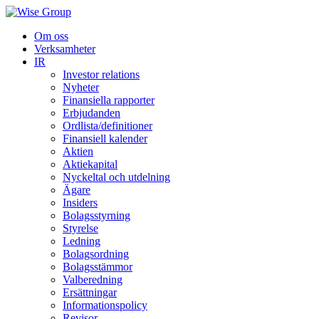
Om oss
Verksamheter
IR
Investor relations
Nyheter
Finansiella rapporter
Erbjudanden
Ordlista/definitioner
Finansiell kalender
Aktien
Aktiekapital
Nyckeltal och utdelning
Ägare
Insiders
Bolagsstyrning
Styrelse
Ledning
Bolagsordning
Bolagsstämmor
Valberedning
Ersättningar
Informationspolicy
Revisor