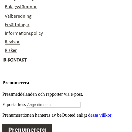
Bolagsstämmor
Tidigare stämmor
Valberedning
Ersättningar
Informationspolicy
Revisor
Risker
IR-KONTAKT
Prenumerera
Pressmeddelanden och rapporter via e-post.
E-postadress
Prenumerationen hanteras av beQuoted enligt
dessa villkor
Prenumerera