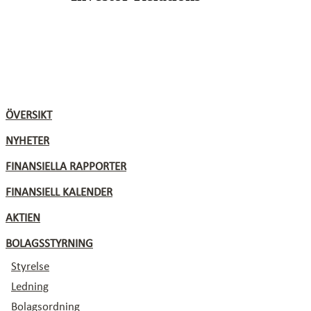
ÖVERSIKT
NYHETER
FINANSIELLA RAPPORTER
Erbjudanden
FINANSIELL KALENDER
Ordlista/definitioner
AKTIEN
Aktiekapital
BOLAGSSTYRNING
Nyckeltal och utdelning
Styrelse
Ägare
Ledning
Insiders
Bolagsordning