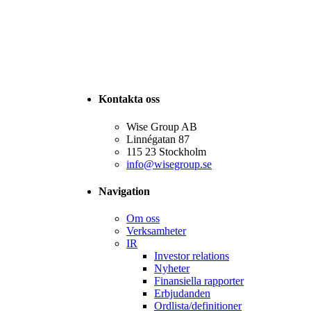
Kontakta oss
Wise Group AB
Linnégatan 87
115 23 Stockholm
info@wisegroup.se
Navigation
Om oss
Verksamheter
IR
Investor relations
Nyheter
Finansiella rapporter
Erbjudanden
Ordlista/definitioner