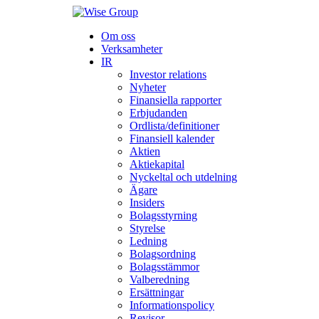
Om oss
Verksamheter
IR
Investor relations
Nyheter
Finansiella rapporter
Erbjudanden
Ordlista/definitioner
Finansiell kalender
Aktien
Aktiekapital
Nyckeltal och utdelning
Ägare
Insiders
Bolagsstyrning
Styrelse
Ledning
Bolagsordning
Bolagsstämmor
Valberedning
Ersättningar
Informationspolicy
Revisor