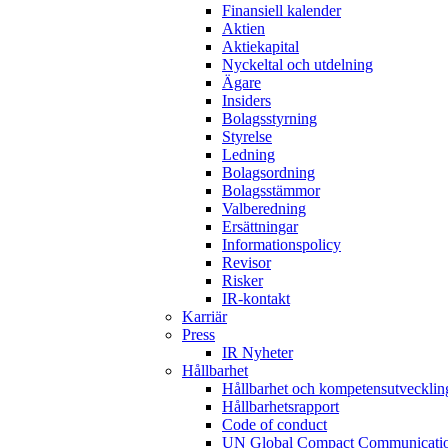
Finansiell kalender
Aktien
Aktiekapital
Nyckeltal och utdelning
Ägare
Insiders
Bolagsstyrning
Styrelse
Ledning
Bolagsordning
Bolagsstämmor
Valberedning
Ersättningar
Informationspolicy
Revisor
Risker
IR-kontakt
Karriär
Press
IR Nyheter
Hållbarhet
Hållbarhet och kompetensutvecklin
Hållbarhetsrapport
Code of conduct
UN Global Compact Communicatio